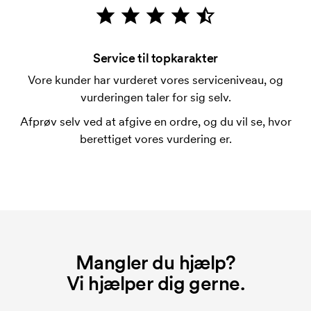
Hvad er en trykskabelon?
En trykskabelon er en slags skabelon, der bruges i
forbindelse med trykning. Der skal bruges én
Service til topkarakter
trykskabelon for hver farve, som skal trykkes.
Vore kunder har vurderet vores serviceniveau, og
Omkostningerne ved trykskabelon forsvinder når du
vurderingen taler for sig selv.
bestiller igen.
Afprøv selv ved at afgive en ordre, og du vil se, hvor
berettiget vores vurdering er.
Mangler du hjælp?
Vi hjælper dig gerne.