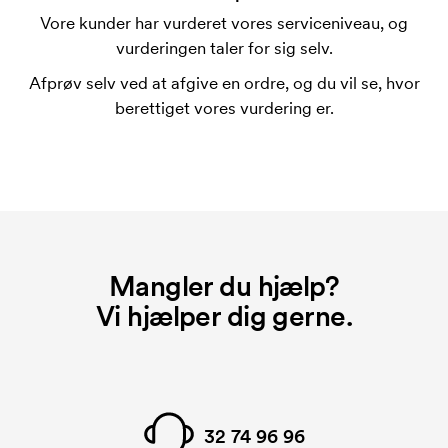
trykskabelon for hver farve, som skal trykkes.
Vore kunder har vurderet vores serviceniveau, og
Omkostningerne ved trykskabelon forsvinder når du
vurderingen taler for sig selv.
bestiller igen.
Afprøv selv ved at afgive en ordre, og du vil se, hvor
berettiget vores vurdering er.
Mangler du hjælp?
Vi hjælper dig gerne.
32 74 96 96