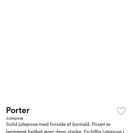
Porter
Jutepose
Solid jutepose med forside af bomuld. Posen er
lamineret hvilket øger dens styrke. En billig jutepose i