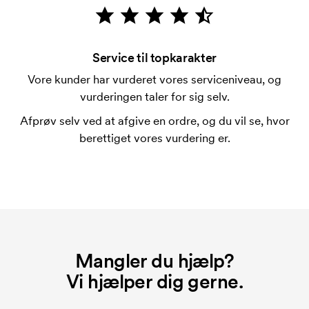
Hvad er en trykskabelon?
En trykskabelon er en slags skabelon, der bruges i
forbindelse med trykning. Der skal bruges én
Service til topkarakter
trykskabelon for hver farve, som skal trykkes.
Vore kunder har vurderet vores serviceniveau, og
Omkostningerne ved trykskabelon forsvinder når du
vurderingen taler for sig selv.
bestiller igen.
Afprøv selv ved at afgive en ordre, og du vil se, hvor
berettiget vores vurdering er.
Mangler du hjælp?
Vi hjælper dig gerne.