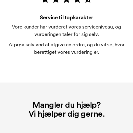
Hvad er en trykskabelon?
En trykskabelon er en slags skabelon, der bruges i
forbindelse med trykning. Der skal bruges én
Service til topkarakter
trykskabelon for hver farve, som skal trykkes.
Vore kunder har vurderet vores serviceniveau, og
Omkostningerne ved trykskabelon forsvinder når du
vurderingen taler for sig selv.
bestiller igen.
Afprøv selv ved at afgive en ordre, og du vil se, hvor
berettiget vores vurdering er.
Mangler du hjælp?
Vi hjælper dig gerne.