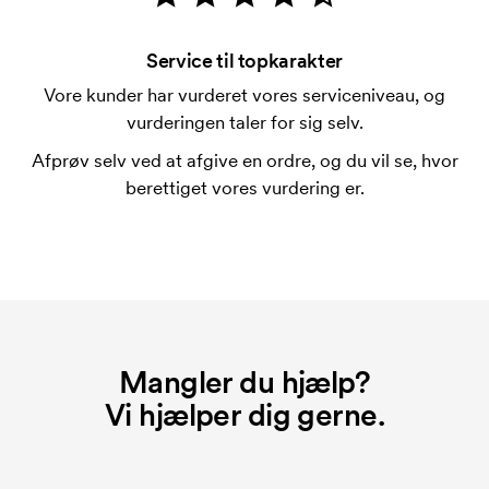
Hvad er en trykskabelon?
En trykskabelon er en slags skabelon, der bruges i
forbindelse med trykning. Der skal bruges én
Service til topkarakter
trykskabelon for hver farve, som skal trykkes.
Vore kunder har vurderet vores serviceniveau, og
Omkostningerne ved trykskabelon forsvinder når du
vurderingen taler for sig selv.
bestiller igen.
Afprøv selv ved at afgive en ordre, og du vil se, hvor
berettiget vores vurdering er.
Mangler du hjælp?
Vi hjælper dig gerne.