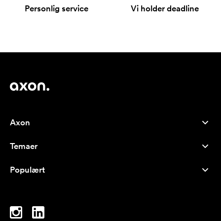
Personlig service
Vi holder deadline
Axon
Kundeservice
Temaer
Om os
Nyheder
Careers
Populært
Populære produkter
Kuglepenne
Bæredygtighed
Brands
Muleposer
Inspiration
Notesbøger