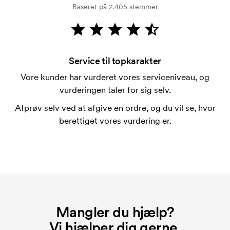
Baseret på 2.405 stemmer
Kortbetaling er muligt.
Hvad er en trykskabelon?
En trykskabelon er en slags skabelon, der bruges i
forbindelse med trykning. Der skal bruges én
Service til topkarakter
trykskabelon for hver farve, som skal trykkes.
Vore kunder har vurderet vores serviceniveau, og
Omkostningerne ved trykskabelon forsvinder når du
vurderingen taler for sig selv.
bestiller igen.
Afprøv selv ved at afgive en ordre, og du vil se, hvor
berettiget vores vurdering er.
Mangler du hjælp?
Vi hjælper dig gerne.