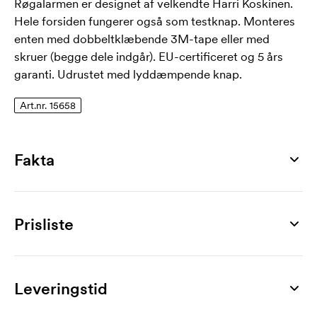
Røgalarmen er designet af velkendte Harri Koskinen.
Hele forsiden fungerer også som testknap. Monteres
enten med dobbeltklæbende 3M-tape eller med
skruer (begge dele indgår). EU-certificeret og 5 års
garanti. Udrustet med lyddæmpende knap.
Art.nr. 15658
Fakta
Artikelnummer
15658
Prisliste
Mål
110 x 110 x 41 mm
Produkt
6 stk
12 stk
18 stk
24 stk
36 stk
54 stk
Farver
Kupu 10
315
296
286
281
280
274
Leveringstid
dark grey, light brown, yellow, white, turquoise