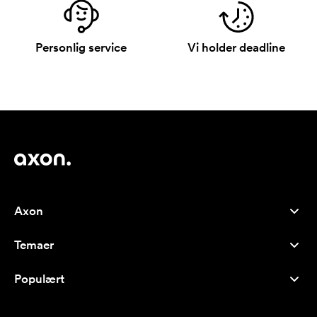
Personlig service
Vi holder deadline
Axon
Kundeservice
Temaer
Om os
Nyheder
Careers
Populært
Populære produkter
Kuglepenne
Bæredygtighed
Brands