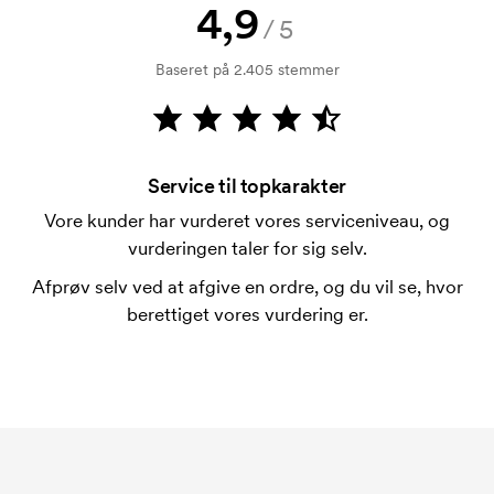
4,9
Betaling sker mod faktura 30 dage efter
/5
kreditkontrol. Fakturering sker efter levering.
Baseret på 2.405 stemmer
Kortbetaling er muligt.
Service til topkarakter
Vore kunder har vurderet vores serviceniveau, og
vurderingen taler for sig selv.
Afprøv selv ved at afgive en ordre, og du vil se, hvor
berettiget vores vurdering er.