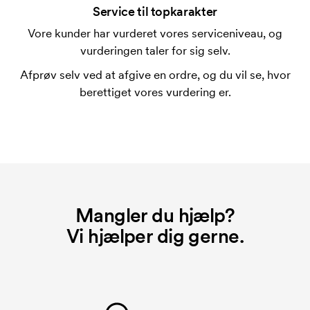
forbindelse med trykning. Der skal bruges én
Service til topkarakter
trykskabelon for hver farve, som skal trykkes.
Vore kunder har vurderet vores serviceniveau, og
Omkostningerne ved trykskabelon forsvinder når du
vurderingen taler for sig selv.
bestiller igen.
Afprøv selv ved at afgive en ordre, og du vil se, hvor
berettiget vores vurdering er.
Mangler du hjælp?
Vi hjælper dig gerne.