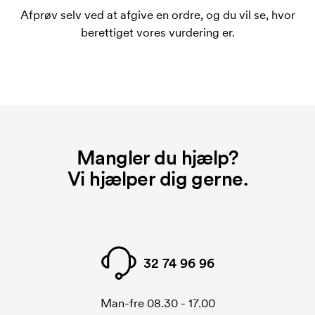
bestiller igen.
Afprøv selv ved at afgive en ordre, og du vil se, hvor
Hvad er et opstartsgebyr?
berettiget vores vurdering er.
På visse produkter er der et opstartsgebyr for
mærkningen. Startomkostninger er et opstartsgebyr
for mærkningen. Opstartsgebyret forsvinder ikke
ved en gentagen bestilling.
Mangler du hjælp?
Vi hjælper dig gerne.
32 74 96 96
Man-fre 08.30 - 17.00