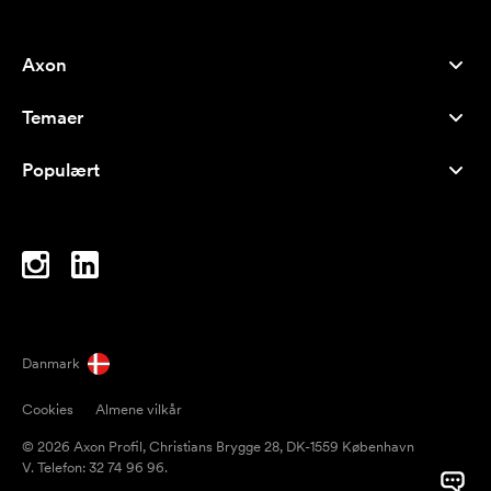
Axon
Kundeservice
Temaer
Om os
Nyheder
Careers
Populært
Populære produkter
Kuglepenne
Bæredygtighed
Brands
Muleposer
Inspiration
Notesbøger
A-Å
Computertasker
Bolcher
Danmark
Magneter
Cookies
Almene vilkår
Krus
© 2026 Axon Profil, Christians Brygge 28, DK-1559 København
Paraplyer
V. Telefon: 32 74 96 96.