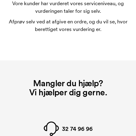
trykskabelon for hver farve, som skal trykkes.
Vore kunder har vurderet vores serviceniveau, og
Omkostningerne ved trykskabelon forsvinder når du
vurderingen taler for sig selv.
bestiller igen.
Afprøv selv ved at afgive en ordre, og du vil se, hvor
Hvad er et opstartsgebyr?
berettiget vores vurdering er.
På visse produkter er der et opstartsgebyr for
mærkningen. Startomkostninger er et opstartsgebyr
for mærkningen. Opstartsgebyret forsvinder ikke
ved en gentagen bestilling.
Mangler du hjælp?
Vi hjælper dig gerne.
32 74 96 96