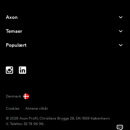
Axon
Kundeservice
Temaer
Om os
Nyheder
Careers
Populært
Populære produkter
Kuglepenne
Bæredygtighed
Brands
Muleposer
Inspiration
Notesbøger
A-Å
Computertasker
Bolcher
Danmark
Magneter
Cookies
Almene vilkår
Krus
© 2026 Axon Profil, Christians Brygge 28, DK-1559 København
Paraplyer
V. Telefon: 32 74 96 96.