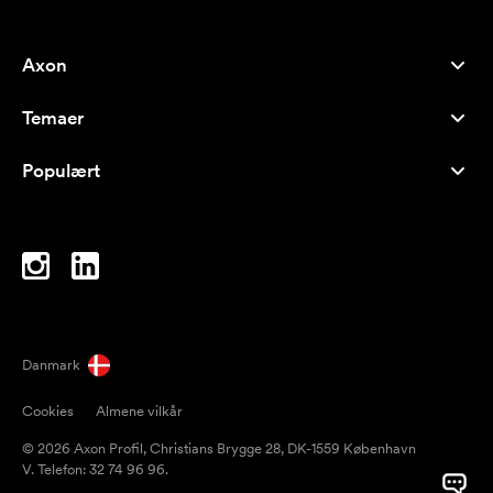
Axon
Kundeservice
Temaer
Om os
Nyheder
Careers
Populært
Populære produkter
Kuglepenne
Bæredygtighed
Brands
Muleposer
Inspiration
Notesbøger
A-Å
Computertasker
Bolcher
Danmark
Magneter
Cookies
Almene vilkår
Krus
© 2026 Axon Profil, Christians Brygge 28, DK-1559 København
Paraplyer
V. Telefon: 32 74 96 96.