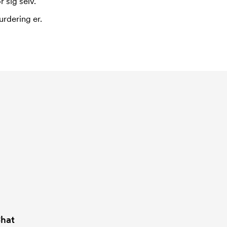
 sig selv.
urdering er.
hat