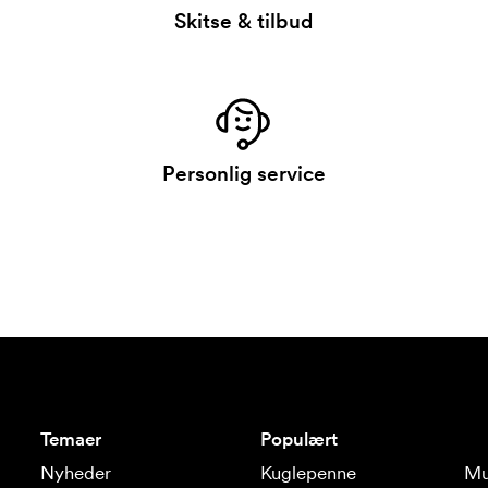
Skitse & tilbud
Personlig service
Temaer
Populært
Nyheder
Kuglepenne
Mu