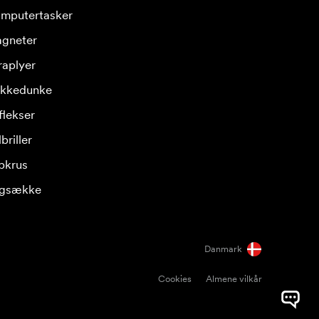
mputertasker
gneter
raplyer
ikkedunke
flekser
briller
pkrus
gsække
Danmark
Cookies
Almene vilkår