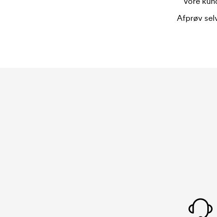
Vore kund
Afprøv selv