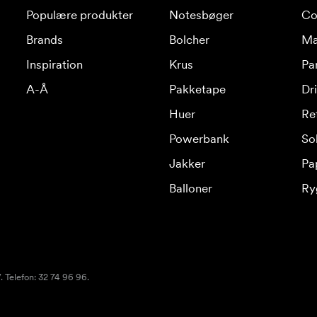
Populære produkter
Notesbøger
Co
Brands
Bolcher
Ma
Inspiration
Krus
Pa
A-Å
Pakketape
Dr
Huer
Re
Powerbank
Sol
Jakker
Pa
Balloner
Ry
 Telefon: 32 74 96 96.