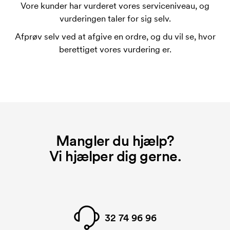
trykskabelon for hver farve, som skal trykkes.
Vore kunder har vurderet vores serviceniveau, og
Omkostningerne ved trykskabelon forsvinder når du
vurderingen taler for sig selv.
bestiller igen.
Afprøv selv ved at afgive en ordre, og du vil se, hvor
Hvad er et opstartsgebyr?
berettiget vores vurdering er.
På visse produkter er der et opstartsgebyr for
mærkningen. Startomkostninger er et opstartsgebyr
for mærkningen. Opstartsgebyret forsvinder ikke
ved en gentagen bestilling.
Mangler du hjælp?
Vi hjælper dig gerne.
32 74 96 96