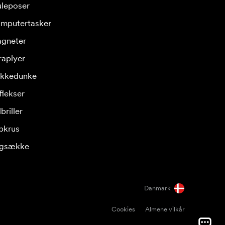
leposer
mputertasker
gneter
raplyer
ikkedunke
flekser
briller
pkrus
gsække
Danmark
Cookies
Almene vilkår