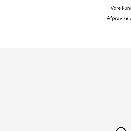
bestilling.
Vore kund
Afprøv selv