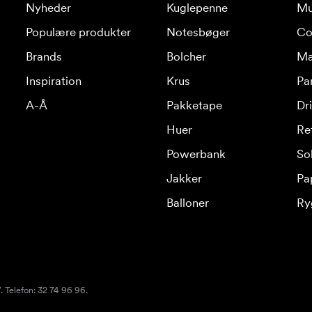
Nyheder
Kuglepenne
Mu
Populære produkter
Notesbøger
Co
Brands
Bolcher
Ma
Inspiration
Krus
Pa
A-Å
Pakketape
Dr
Huer
Re
Powerbank
Sol
Jakker
Pa
Balloner
Ry
 Telefon: 32 74 96 96.