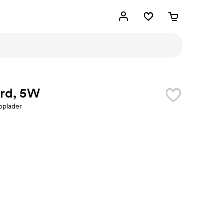
ard, 5W
oplader