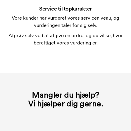
På visse produkter er der et opstartsgebyr for
mærkningen. Startomkostninger er et opstartsgebyr
Service til topkarakter
for mærkningen. Opstartsgebyret forsvinder ikke
Vore kunder har vurderet vores serviceniveau, og
ved en gentagen bestilling.
vurderingen taler for sig selv.
Afprøv selv ved at afgive en ordre, og du vil se, hvor
berettiget vores vurdering er.
Mangler du hjælp?
Vi hjælper dig gerne.