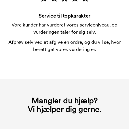
På visse produkter er der et opstartsgebyr for
mærkningen. Startomkostninger er et opstartsgebyr
Service til topkarakter
for mærkningen. Opstartsgebyret forsvinder ikke
Vore kunder har vurderet vores serviceniveau, og
ved en gentagen bestilling.
vurderingen taler for sig selv.
Afprøv selv ved at afgive en ordre, og du vil se, hvor
berettiget vores vurdering er.
Mangler du hjælp?
Vi hjælper dig gerne.