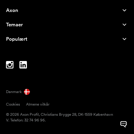
Axon
Kundeservice
Temaer
Om os
Nyheder
Careers
Populært
Populære produkter
Kuglepenne
Bæredygtighed
Brands
Muleposer
Inspiration
Notesbøger
A-Å
Computertasker
Bolcher
Danmark
Magneter
Cookies
Almene vilkår
Krus
© 2026 Axon Profil, Christians Brygge 28, DK-1559 København
Paraplyer
V. Telefon: 32 74 96 96.
Pakketape