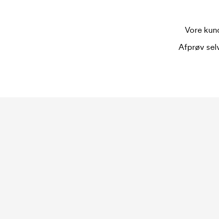
Vore kund
Afprøv selv