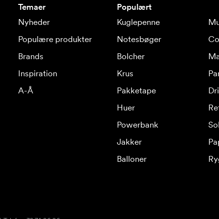
Temaer
Populært
Nyheder
Kuglepenne
Mu
Populære produkter
Notesbøger
Co
Brands
Bolcher
Ma
Inspiration
Krus
Pa
A-Å
Pakketape
Dr
Huer
Re
Powerbank
Sol
Jakker
Pa
Balloner
Ry