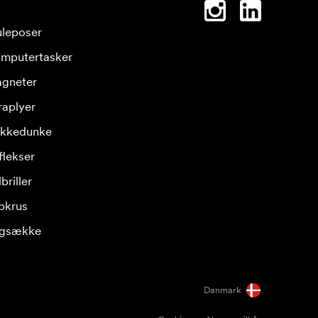
leposer
mputertasker
gneter
raplyer
ikkedunke
flekser
briller
pkrus
gsække
Danmark