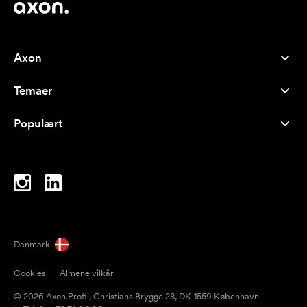
Axon
Kundeservice
Temaer
Om os
Nyheder
Careers
Populært
Populære produkter
Kuglepenne
Bæredygtighed
Brands
Muleposer
Inspiration
Notesbøger
A-Å
Computertasker
Bolcher
Danmark
Magneter
Cookies
Almene vilkår
Krus
© 2026 Axon Profil, Christians Brygge 28, DK-1559 København
Paraplyer