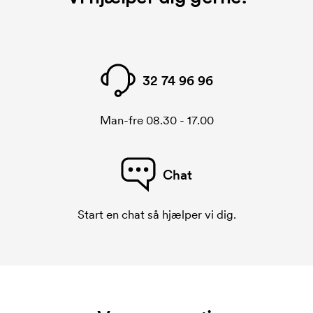
Der skal laves et broderingskort for hver broderet
motiv. Omkostningerne ved broderingskort
forsvinder når du bestiller igen.
32 74 96 96
Man-fre 08.30 - 17.00
Chat
Start en chat så hjælper vi dig.