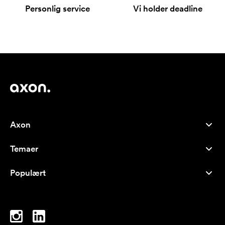
Personlig service
Vi holder deadline
Axon
Kundeservice
Temaer
Om os
Nyheder
Careers
Populært
Populære produkter
Kuglepenne
Bæredygtighed
Brands
Muleposer
Inspiration
Notesbøger