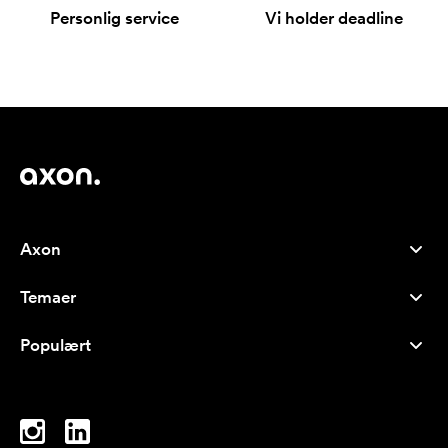
Personlig service
Vi holder deadline
Axon
Kundeservice
Temaer
Om os
Nyheder
Careers
Populært
Populære produkter
Kuglepenne
Bæredygtighed
Brands
Muleposer
Inspiration
Notesbøger