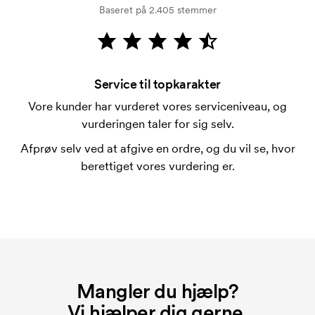
Baseret på 2.405 stemmer
Kortbetaling er muligt.
Kan man blande størrelserne?
Det kan man godt.
Service til topkarakter
Hvor kan trykket placeres?
Vore kunder har vurderet vores serviceniveau, og
Trykket kan stort set placeres hvor som helst, så
vurderingen taler for sig selv.
længe det ikke er tættere end 30 mm fra et søm.
Afprøv selv ved at afgive en ordre, og du vil se, hvor
Hvad er et broderingskort?
berettiget vores vurdering er.
Et broderingskort er en digital fil som informerer
broderingsmaskinen om hvordan den skal brodere.
Der skal laves et broderingskort for hver broderet
motiv. Omkostningerne ved broderingskort
forsvinder når du bestiller igen.
Mangler du hjælp?
Vi hjælper dig gerne.