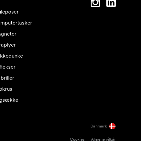
leposer
mputertasker
gneter
raplyer
ikkedunke
flekser
briller
pkrus
gsække
Danmark
Cookies
Almene vilkår