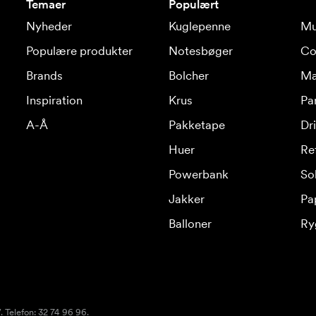
Temaer
Populært
Nyheder
Kuglepenne
Mu
Populære produkter
Notesbøger
Co
Brands
Bolcher
Ma
Inspiration
Krus
Pa
A-Å
Pakketape
Dr
Huer
Re
Powerbank
Sol
Jakker
Pa
Balloner
Ry
 Telefon: 32 74 96 96.