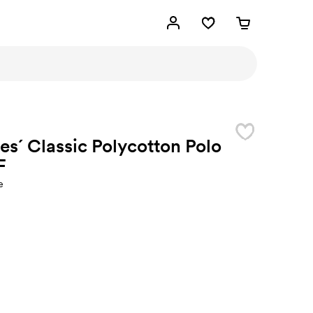
es´ Classic Polycotton Polo
F
e