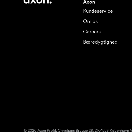
Axon
Kundeservice
Om os
Careers
Bæredygtighed
© 2026 Axon Profil, Christians Brygge 28, DK-1559 København V.