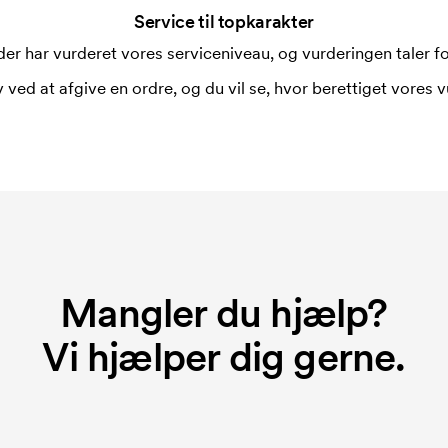
Service til topkarakter
i forbindelse med trykning. Der skal
er har vurderet vores serviceniveau, og vurderingen taler for
 trykkes. Omkostningerne ved
 ved at afgive en ordre, og du vil se, hvor berettiget vores v
rer broderingsmaskinen om hvordan den
r hver broderet motiv.
 du bestiller igen.
Mangler du hjælp?
Vi hjælper dig gerne.