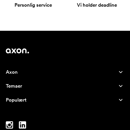
Personlig service
Vi holder deadline
Axon
Kundeservice
Temaer
Om os
Nyheder
Careers
Populært
Populære produkter
Kuglepenne
Bæredygtighed
Brands
Muleposer
Inspiration
Notesbøger