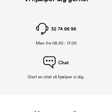
Der skal laves et broderingskort for hver broderet
motiv. Omkostningerne ved broderingskort
forsvinder når du bestiller igen.
32 74 96 96
Man-fre 08.30 - 17.00
Chat
Start en chat så hjælper vi dig.