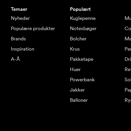
Temaer
Populært
Nyheder
Kuglepenne
Mu
Populære produkter
Notesbøger
Co
Brands
Bolcher
Ma
Inspiration
Krus
Pa
A-Å
Pakketape
Dr
Huer
Re
Powerbank
Sol
Jakker
Pa
Balloner
Ry