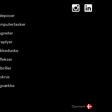
leposer
mputertasker
gneter
raplyer
ikkedunke
flekser
briller
pkrus
gsække
Danmark