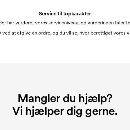
Service til topkarakter
i forbindelse med trykning. Der skal
er har vurderet vores serviceniveau, og vurderingen taler for
 trykkes. Omkostningerne ved
 ved at afgive en ordre, og du vil se, hvor berettiget vores v
rer broderingsmaskinen om hvordan den
r hver broderet motiv.
 du bestiller igen.
Mangler du hjælp?
Vi hjælper dig gerne.