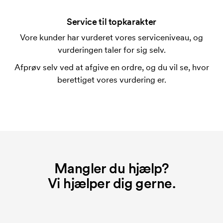
Det kan man godt.
Service til topkarakter
Hvor kan trykket placeres?
Vore kunder har vurderet vores serviceniveau, og
Trykket kan stort set placeres hvor som helst, så
vurderingen taler for sig selv.
længe det ikke er tættere end 30 mm fra et søm.
Afprøv selv ved at afgive en ordre, og du vil se, hvor
Hvad er en trykskabelon?
berettiget vores vurdering er.
En trykskabelon er en slags skabelon, der bruges i
forbindelse med trykning. Der skal bruges én
trykskabelon for hver farve, som skal trykkes.
Omkostningerne ved trykskabelon forsvinder når du
bestiller igen.
Mangler du hjælp?
Vi hjælper dig gerne.