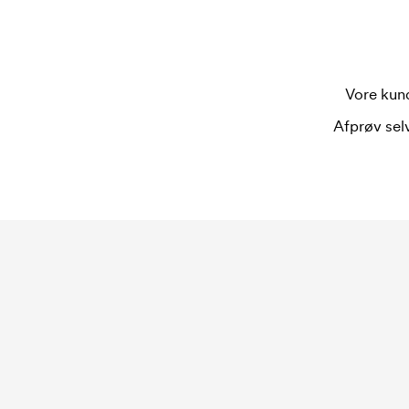
fra et søm.
Hvad er en trykskabelon?
En trykskabelon er en slags skabelon, der bruges 
Vore kund
bruges én trykskabelon for hver farve, som skal
trykskabelon forsvinder når du bestiller igen.
Afprøv selv