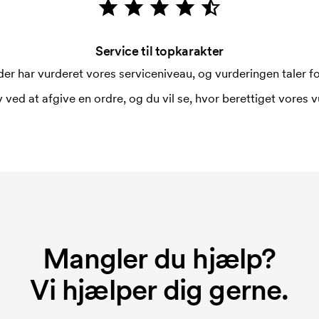
Service til topkarakter
i forbindelse med trykning. Der skal
er har vurderet vores serviceniveau, og vurderingen taler for
 trykkes. Omkostningerne ved
 ved at afgive en ordre, og du vil se, hvor berettiget vores v
Mangler du hjælp?
Vi hjælper dig gerne.