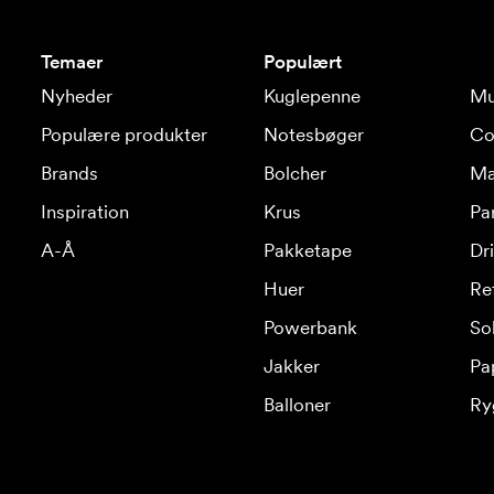
Temaer
Populært
Nyheder
Kuglepenne
Mu
Populære produkter
Notesbøger
Co
Brands
Bolcher
Ma
Inspiration
Krus
Pa
A-Å
Pakketape
Dr
Huer
Re
Powerbank
Sol
Jakker
Pa
Balloner
Ry