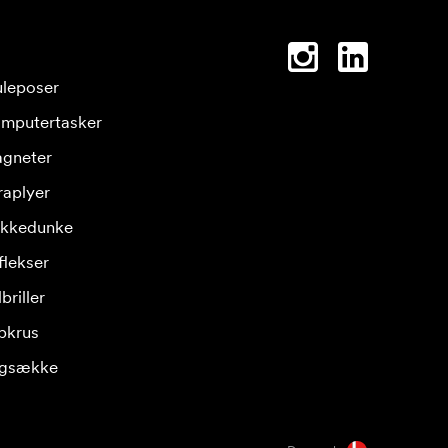
leposer
mputertasker
gneter
raplyer
ikkedunke
flekser
briller
pkrus
gsække