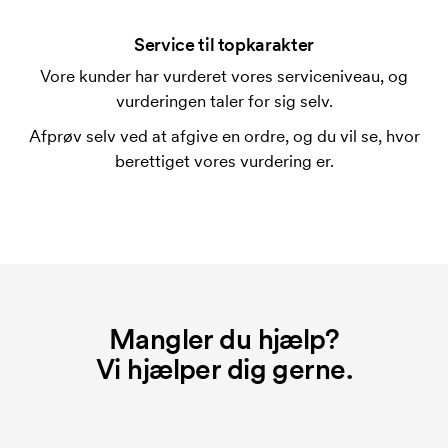
Det kan man godt.
Service til topkarakter
Hvor kan trykket placeres?
Vore kunder har vurderet vores serviceniveau, og
Trykket kan stort set placeres hvor som helst, så
vurderingen taler for sig selv.
længe det ikke er tættere end 30 mm fra et søm.
Afprøv selv ved at afgive en ordre, og du vil se, hvor
Hvad er en trykskabelon?
berettiget vores vurdering er.
En trykskabelon er en slags skabelon, der bruges i
forbindelse med trykning. Der skal bruges én
trykskabelon for hver farve, som skal trykkes.
Omkostningerne ved trykskabelon forsvinder når du
bestiller igen.
Mangler du hjælp?
Vi hjælper dig gerne.