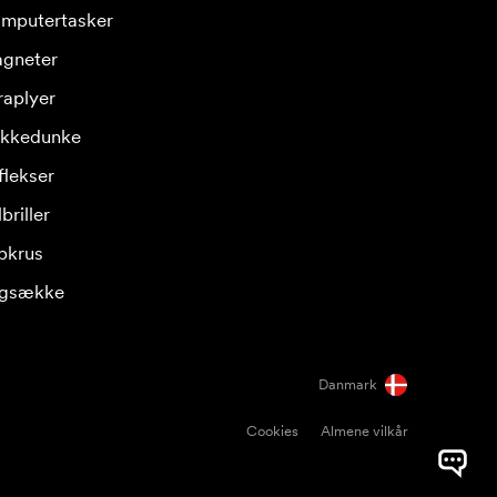
mputertasker
gneter
raplyer
ikkedunke
flekser
briller
pkrus
gsække
Danmark
Cookies
Almene vilkår