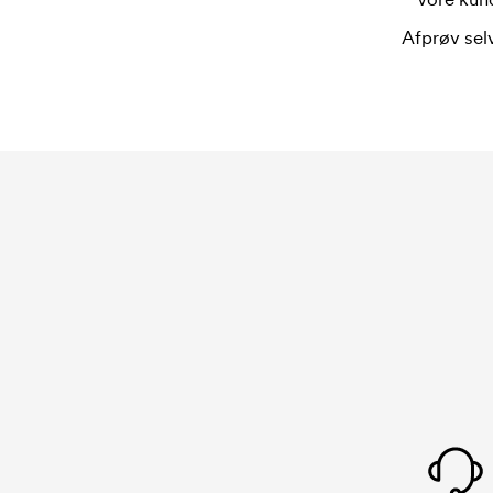
bruges én trykskabelon for hver farve, som skal
trykskabelon forsvinder når du bestiller igen.
Afprøv selv