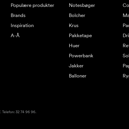
Populære produkter
Notesbøger
Co
Brands
Bolcher
Ma
Inspiration
Krus
Pa
A-Å
Pakketape
Dr
Huer
Re
Powerbank
Sol
Jakker
Pa
Balloner
Ry
 Telefon: 32 74 96 96.