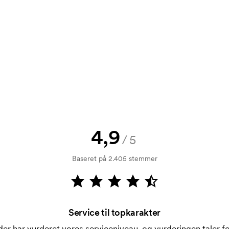
00
43,00
32,00
27,00
e? Så send blot dit logo til os og du
00
52,00
39,00
32,00
rol. Fakturering sker efter levering.
4,9
/5
Baseret på 2.405 stemmer
å længe det ikke er tættere end 30 mm
Service til topkarakter
i forbindelse med trykning. Der skal
er har vurderet vores serviceniveau, og vurderingen taler for