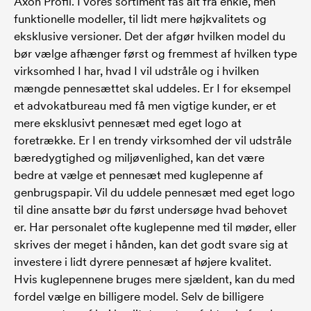
Axon Profil. I vores sortiment fås alt fra enkle, men
funktionelle modeller, til lidt mere højkvalitets og
eksklusive versioner. Det der afgør hvilken model du
bør vælge afhænger først og fremmest af hvilken type
virksomhed I har, hvad I vil udstråle og i hvilken
mængde pennesættet skal uddeles. Er I for eksempel
et advokatbureau med få men vigtige kunder, er et
mere eksklusivt pennesæt med eget logo at
foretrække. Er I en trendy virksomhed der vil udstråle
bæredygtighed og miljøvenlighed, kan det være
bedre at vælge et pennesæt med kuglepenne af
genbrugspapir. Vil du uddele pennesæt med eget logo
til dine ansatte bør du først undersøge hvad behovet
er. Har personalet ofte kuglepenne med til møder, eller
skrives der meget i hånden, kan det godt svare sig at
investere i lidt dyrere pennesæt af højere kvalitet.
Hvis kuglepennene bruges mere sjældent, kan du med
fordel vælge en billigere model. Selv de billigere