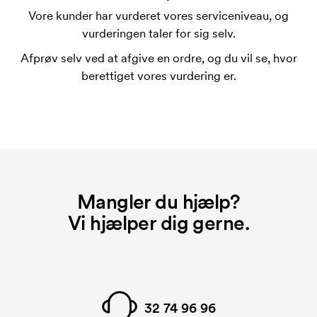
trykke mere en maksimalt en linje med tekst.
Vore kunder har vurderet vores serviceniveau, og
vurderingen taler for sig selv.
Hvad er en trykskabelon?
En trykskabelon er en slags skabelon, der bruges i
Afprøv selv ved at afgive en ordre, og du vil se, hvor
forbindelse med trykning. Der skal bruges én
berettiget vores vurdering er.
trykskabelon for hver farve, som skal trykkes.
Omkostningerne ved trykskabelon forsvinder når du
bestiller igen.
Mangler du hjælp?
Vi hjælper dig gerne.
32 74 96 96