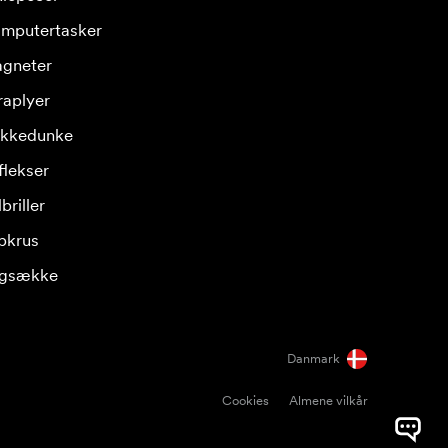
mputertasker
gneter
raplyer
ikkedunke
flekser
briller
pkrus
gsække
Danmark
Cookies
Almene vilkår