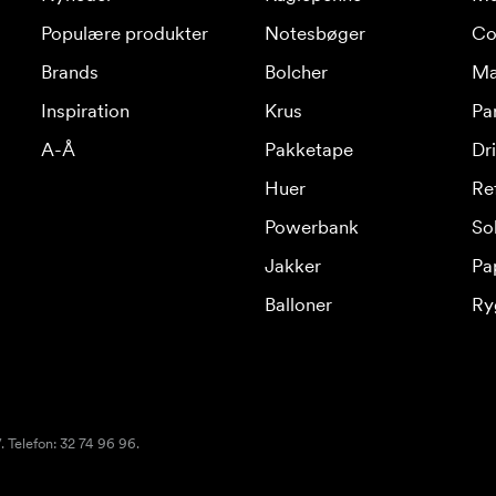
Populære produkter
Notesbøger
Co
Brands
Bolcher
Ma
Inspiration
Krus
Pa
A-Å
Pakketape
Dr
Huer
Re
Powerbank
Sol
Jakker
Pa
Balloner
Ry
 Telefon: 32 74 96 96.