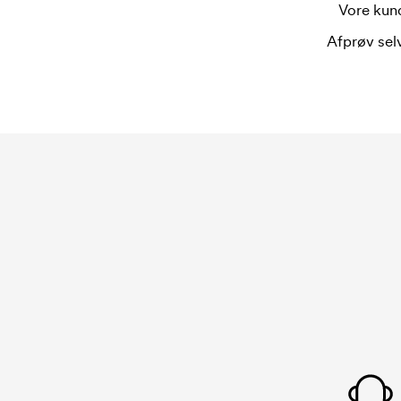
Vore kund
Afprøv selv