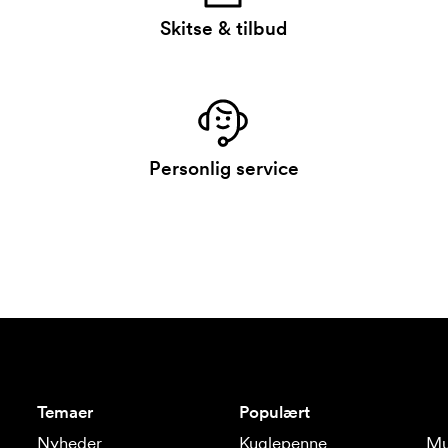
Skitse & tilbud
Personlig service
Temaer
Populært
Nyheder
Kuglepenne
Mu