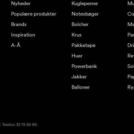
Nyheder
Kuglepenne
Mu
Populære produkter
Notesbøger
Co
Brands
Bolcher
Ma
Inspiration
Krus
Pa
A-Å
Pakketape
Dr
Huer
Re
Powerbank
Sol
Jakker
Pa
Balloner
Ry
 Telefon: 32 74 96 96.