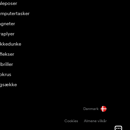
leposer
mputertasker
gneter
raplyer
ikkedunke
flekser
briller
pkrus
gsække
Danmark
Cookies
Almene vilkår