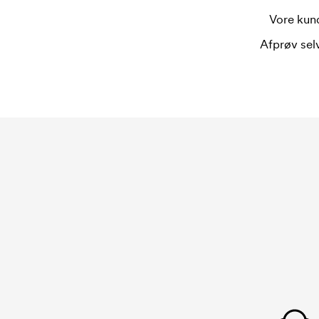
Vore kund
Afprøv selv