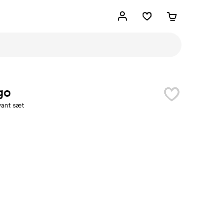
go
yant sæt