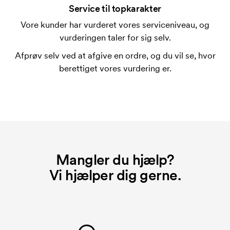
forbindelse med trykning. Der skal bruges én
Service til topkarakter
trykskabelon for hver farve, som skal trykkes.
Vore kunder har vurderet vores serviceniveau, og
Omkostningerne ved trykskabelon forsvinder når du
vurderingen taler for sig selv.
bestiller igen.
Afprøv selv ved at afgive en ordre, og du vil se, hvor
berettiget vores vurdering er.
Mangler du hjælp?
Vi hjælper dig gerne.