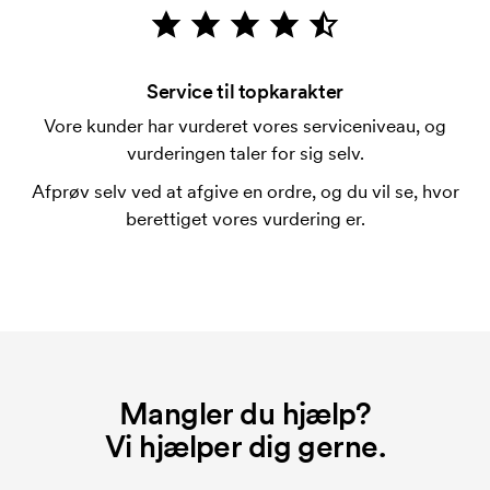
Er det muligt at trykke på pennenes clips?
Ja, sædvanligvis går det an. Trykfladen kan dog
adskille sig en del. Normalt er det ikke muligt at
Service til topkarakter
trykke mere en maksimalt en linje med tekst.
Vore kunder har vurderet vores serviceniveau, og
vurderingen taler for sig selv.
Hvad er en trykskabelon?
En trykskabelon er en slags skabelon, der bruges i
Afprøv selv ved at afgive en ordre, og du vil se, hvor
forbindelse med trykning. Der skal bruges én
berettiget vores vurdering er.
trykskabelon for hver farve, som skal trykkes.
Omkostningerne ved trykskabelon forsvinder når du
bestiller igen.
Mangler du hjælp?
Vi hjælper dig gerne.