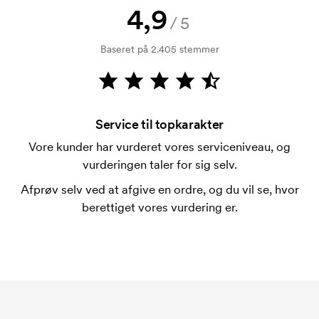
4,9
Er det muligt at trykke på pennenes clips?
/5
Ja, sædvanligvis går det an. Trykfladen kan dog
Baseret på 2.405 stemmer
adskille sig en del. Normalt er det ikke muligt at
trykke mere en maksimalt en linje med tekst.
Hvad er en trykskabelon?
En trykskabelon er en slags skabelon, der bruges i
Service til topkarakter
forbindelse med trykning. Der skal bruges én
Vore kunder har vurderet vores serviceniveau, og
trykskabelon for hver farve, som skal trykkes.
vurderingen taler for sig selv.
Omkostningerne ved trykskabelon forsvinder når du
Afprøv selv ved at afgive en ordre, og du vil se, hvor
bestiller igen.
berettiget vores vurdering er.