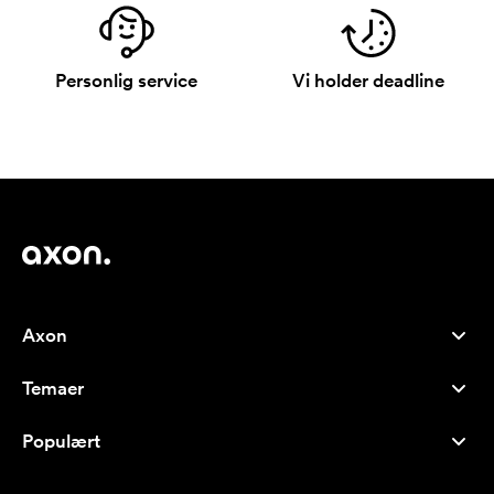
Personlig service
Vi holder deadline
Axon
Kundeservice
Temaer
Om os
Nyheder
Careers
Populært
Populære produkter
Kuglepenne
Bæredygtighed
Brands