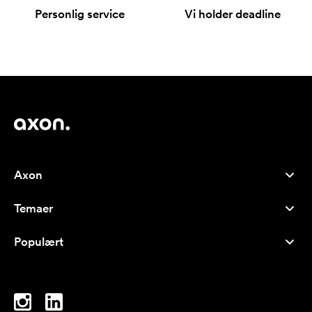
Personlig service
Vi holder deadline
Axon
Kundeservice
Temaer
Om os
Nyheder
Careers
Populært
Populære produkter
Kuglepenne
Bæredygtighed
Brands
Muleposer
Inspiration
Notesbøger