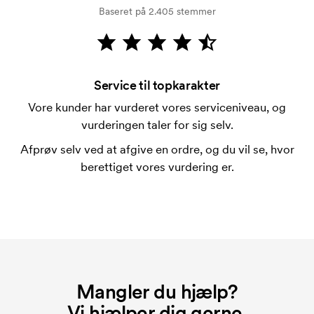
Baseret på 2.405 stemmer
Kortbetaling er muligt.
Hvad er en trykskabelon?
En trykskabelon er en slags skabelon, der bruges i
forbindelse med trykning. Der skal bruges én
Service til topkarakter
trykskabelon for hver farve, som skal trykkes.
Vore kunder har vurderet vores serviceniveau, og
Omkostningerne ved trykskabelon forsvinder når du
vurderingen taler for sig selv.
bestiller igen.
Afprøv selv ved at afgive en ordre, og du vil se, hvor
Hvad er et opstartsgebyr?
berettiget vores vurdering er.
På visse produkter er der et opstartsgebyr for
mærkningen. Startomkostninger er et opstartsgebyr
for mærkningen. Opstartsgebyret forsvinder ikke
ved en gentagen bestilling.
Mangler du hjælp?
Vi hjælper dig gerne.