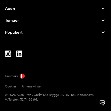
Axon
Kundeservice
Temaer
Om os
Nyheder
Careers
Populært
Populære produkter
Kuglepenne
Bæredygtighed
Brands
Muleposer
Inspiration
Notesbøger
A-Å
Computertasker
Bolcher
Danmark
Magneter
Cookies
Almene vilkår
Krus
© 2026 Axon Profil, Christians Brygge 28, DK-1559 København
Paraplyer
V. Telefon: 32 74 96 96.
Pakketape