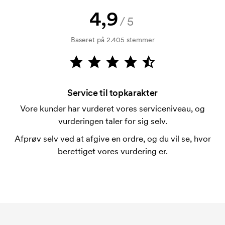
4,9
Hvad er en trykskabelon?
/5
En trykskabelon er en slags skabelon, der bruges i
Baseret på 2.405 stemmer
forbindelse med trykning. Der skal bruges én
trykskabelon for hver farve, som skal trykkes.
Omkostningerne ved trykskabelon forsvinder når du
bestiller igen.
Service til topkarakter
Vore kunder har vurderet vores serviceniveau, og
vurderingen taler for sig selv.
Afprøv selv ved at afgive en ordre, og du vil se, hvor
berettiget vores vurdering er.