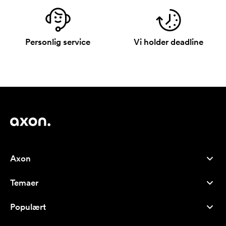
Personlig service
Vi holder deadline
Axon
Kundeservice
Temaer
Om os
Nyheder
Careers
Populært
Populære produkter
Kuglepenne
Bæredygtighed