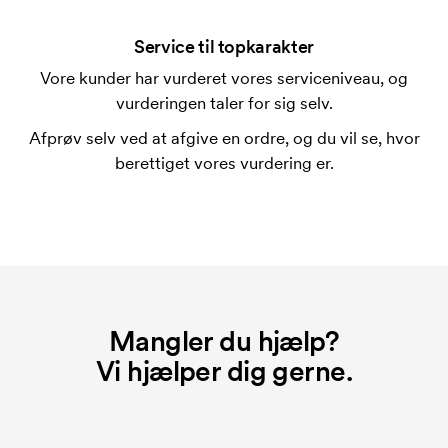
På visse produkter er der et opstartsgebyr for
mærkningen. Startomkostninger er et opstartsgebyr
Service til topkarakter
for mærkningen. Opstartsgebyret forsvinder ikke
Vore kunder har vurderet vores serviceniveau, og
ved en gentagen bestilling.
vurderingen taler for sig selv.
Afprøv selv ved at afgive en ordre, og du vil se, hvor
berettiget vores vurdering er.
Mangler du hjælp?
Vi hjælper dig gerne.