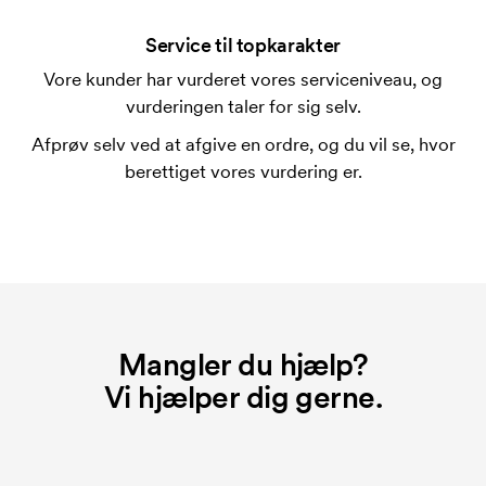
En trykskabelon er en slags skabelon, der bruges i
forbindelse med trykning. Der skal bruges én
Service til topkarakter
trykskabelon for hver farve, som skal trykkes.
Vore kunder har vurderet vores serviceniveau, og
Omkostningerne ved trykskabelon forsvinder når du
vurderingen taler for sig selv.
bestiller igen.
Afprøv selv ved at afgive en ordre, og du vil se, hvor
berettiget vores vurdering er.
Mangler du hjælp?
Vi hjælper dig gerne.