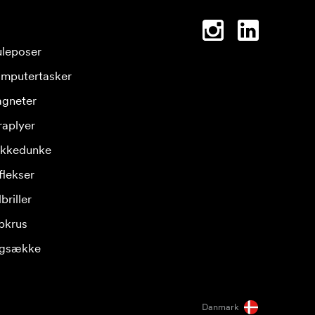
leposer
mputertasker
gneter
raplyer
ikkedunke
flekser
briller
pkrus
gsække
Danmark