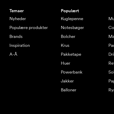
Temaer
Populært
Nyheder
Kuglepenne
Mu
Populære produkter
Notesbøger
Co
Brands
Bolcher
Ma
Inspiration
Krus
Pa
A-Å
Pakketape
Dr
Huer
Re
Powerbank
Sol
Jakker
Pa
Balloner
Ry