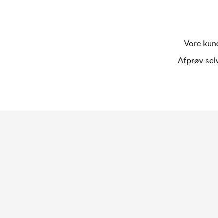
Vore kund
Afprøv selv