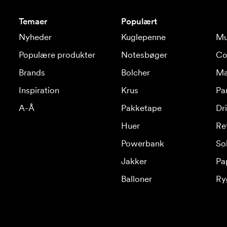
Temaer
Populært
Nyheder
Kuglepenne
Mu
Populære produkter
Notesbøger
Co
Brands
Bolcher
Ma
Inspiration
Krus
Pa
A-Å
Pakketape
Dr
Huer
Re
Powerbank
Sol
Jakker
Pa
Balloner
Ry