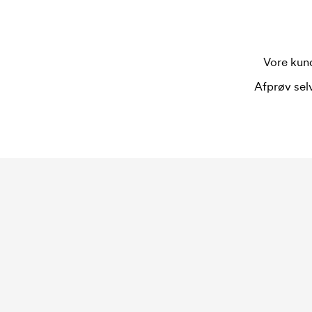
Vore kund
Afprøv selv