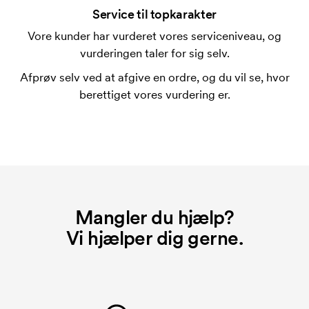
adskille sig en del. Normalt er det ikke muligt at
Service til topkarakter
trykke mere en maksimalt en linje med tekst.
Vore kunder har vurderet vores serviceniveau, og
vurderingen taler for sig selv.
Hvad er en trykskabelon?
En trykskabelon er en slags skabelon, der bruges i
Afprøv selv ved at afgive en ordre, og du vil se, hvor
forbindelse med trykning. Der skal bruges én
berettiget vores vurdering er.
trykskabelon for hver farve, som skal trykkes.
Omkostningerne ved trykskabelon forsvinder når du
bestiller igen.
Mangler du hjælp?
Vi hjælper dig gerne.