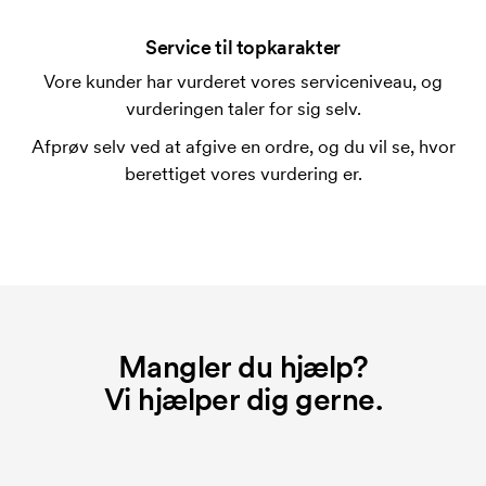
Ja, sædvanligvis går det an. Trykfladen kan dog
adskille sig en del. Normalt er det ikke muligt at
Service til topkarakter
trykke mere en maksimalt en linje med tekst.
Vore kunder har vurderet vores serviceniveau, og
vurderingen taler for sig selv.
Hvad er en trykskabelon?
En trykskabelon er en slags skabelon, der bruges i
Afprøv selv ved at afgive en ordre, og du vil se, hvor
forbindelse med trykning. Der skal bruges én
berettiget vores vurdering er.
trykskabelon for hver farve, som skal trykkes.
Omkostningerne ved trykskabelon forsvinder når du
bestiller igen.
Mangler du hjælp?
Vi hjælper dig gerne.