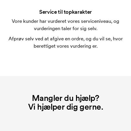
Ja, sædvanligvis går det an. Trykfladen kan dog
adskille sig en del. Normalt er det ikke muligt at
Service til topkarakter
trykke mere en maksimalt en linje med tekst.
Vore kunder har vurderet vores serviceniveau, og
vurderingen taler for sig selv.
Hvad er en trykskabelon?
En trykskabelon er en slags skabelon, der bruges i
Afprøv selv ved at afgive en ordre, og du vil se, hvor
forbindelse med trykning. Der skal bruges én
berettiget vores vurdering er.
trykskabelon for hver farve, som skal trykkes.
Omkostningerne ved trykskabelon forsvinder når du
bestiller igen.
Mangler du hjælp?
Vi hjælper dig gerne.