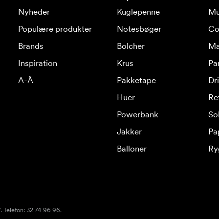
Nyheder
Kuglepenne
Mu
Populære produkter
Notesbøger
Co
Brands
Bolcher
Ma
Inspiration
Krus
Pa
A-Å
Pakketape
Dr
Huer
Re
Powerbank
Sol
Jakker
Pa
Balloner
Ry
 Telefon: 32 74 96 96.