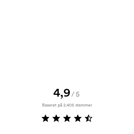
rol. Fakturering sker efter levering.
i forbindelse med trykning. Der skal
 trykkes. Omkostningerne ved
4,9
/5
Baseret på 2.405 stemmer