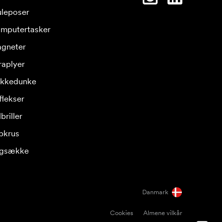
leposer
mputertasker
gneter
raplyer
ikkedunke
flekser
briller
pkrus
gsække
Danmark
Cookies
Almene vilkår