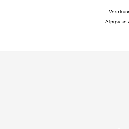
Vore kund
Afprøv selv