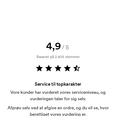
at se en skitse med det samme? Så send blot dit
logo til os og du har skitsen indenfor nogle timer.
Kan jeg få en vareprøve?
Intet problem! Det løser vi.
Hvordan betaler jeg?
4,9
Betaling sker mod faktura 30 dage efter
/5
kreditkontrol. Fakturering sker efter levering.
Baseret på 2.405 stemmer
Kortbetaling er muligt.
Hvad er en trykskabelon?
En trykskabelon er en slags skabelon, der bruges i
forbindelse med trykning. Der skal bruges én
Service til topkarakter
trykskabelon for hver farve, som skal trykkes.
Vore kunder har vurderet vores serviceniveau, og
Omkostningerne ved trykskabelon forsvinder når du
vurderingen taler for sig selv.
bestiller igen.
Afprøv selv ved at afgive en ordre, og du vil se, hvor
berettiget vores vurdering er.