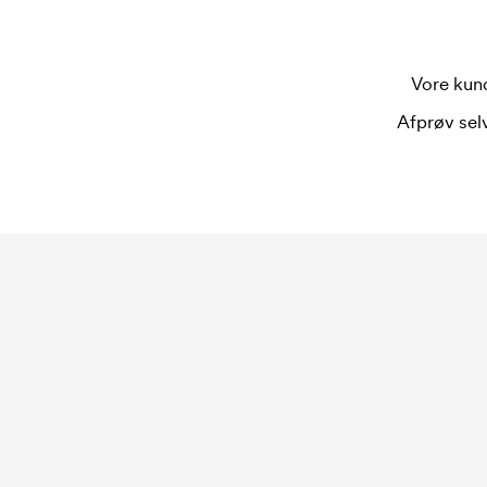
Vore kund
Afprøv selv