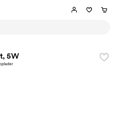
ht, 5W
oplader