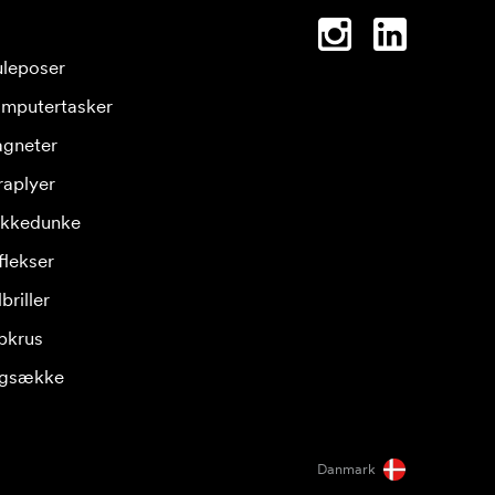
leposer
mputertasker
gneter
raplyer
ikkedunke
flekser
briller
pkrus
gsække
Danmark