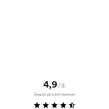
info@axonprofil.dk
tilbud inden din bestilling bliver
e? Så send blot dit logo til os og du
rol. Fakturering sker efter levering.
4,9
/5
mærkningen. Startomkostninger er et
forsvinder ikke ved en gentagen
Baseret på 2.405 stemmer