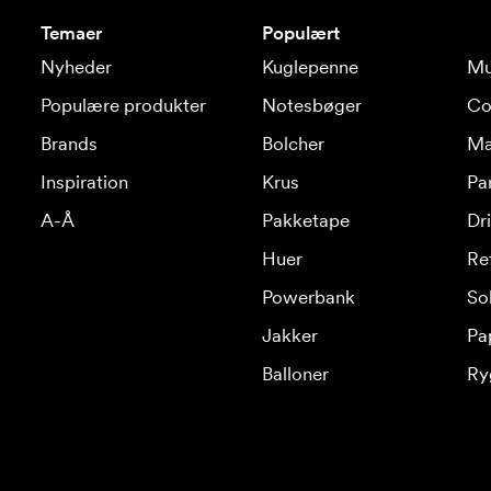
Temaer
Populært
Nyheder
Kuglepenne
Mu
Populære produkter
Notesbøger
Co
Brands
Bolcher
Ma
Inspiration
Krus
Pa
A-Å
Pakketape
Dr
Huer
Re
Powerbank
Sol
Jakker
Pa
Balloner
Ry