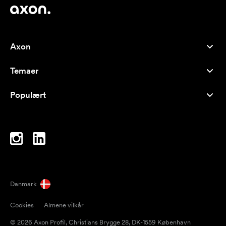
Axon
Kundeservice
Temaer
Om os
Nyheder
Careers
Populært
Populære produkter
Kuglepenne
Bæredygtighed
Brands
Muleposer
Inspiration
Notesbøger
A-Å
Computertasker
Bolcher
Danmark
Magneter
Cookies
Almene vilkår
Krus
© 2026 Axon Profil, Christians Brygge 28, DK-1559 København